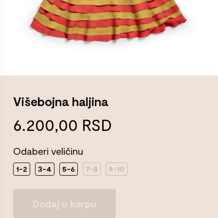
Višebojna haljina
6.200,00
RSD
Odaberi veličinu
1-2
3-4
5-6
7-8
9-10
Višebojna
Dodaj u korpu
haljina
Količina