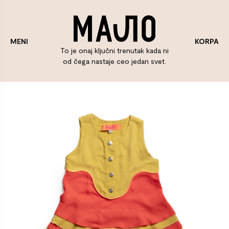
KORPA
MENI
To je onaj ključni trenutak kada ni
od čega nastaje ceo jedan svet.