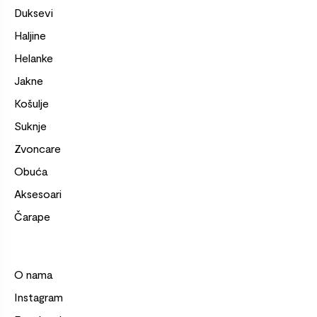
Duksevi
Haljine
Helanke
Jakne
Košulje
Suknje
Zvoncare
Obuća
Aksesoari
Čarape
O nama
Instagram