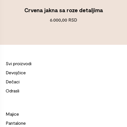
Crvena jakna sa roze detaljima
6.000,00
RSD
Svi proizvodi
Devojčice
Dečaci
Odrasli
Majice
Pantalone