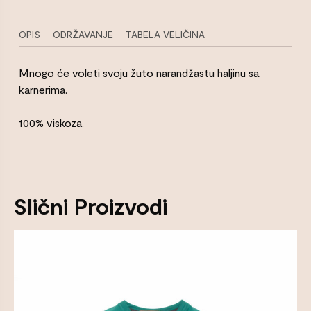
OPIS
ODRŽAVANJE
TABELA VELIČINA
Mnogo će voleti svoju žuto narandžastu haljinu sa
karnerima.
100% viskoza.
Slični Proizvodi