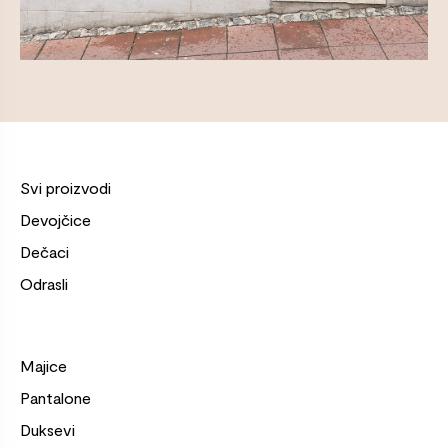
Svi proizvodi
Devojčice
Dečaci
Odrasli
Majice
Pantalone
Duksevi