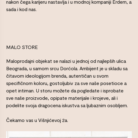
nakon čega karijeru nastavlja i u modnoj kompaniji Erdem, a
sada i kod nas.
MALO STORE
Maloprodajni objekat se nalazi u jednoj od najlepših ulica
Beograda, u samom srcu Dorćola. Ambijent je u skladu sa
čitavom ideologijom brenda, autentičan u svom
specifičnom koloru, gostoljubiv za sve naše posetioce a
opet intiman. U storu možete da pogledate i isprobate
sve naše proizvode, opipate materijale i krojeve, ali i
podelite svoja dragocena iskustva sa ljubaznim osobljem.
Čekamo vas u Višnjićevoj 2a.