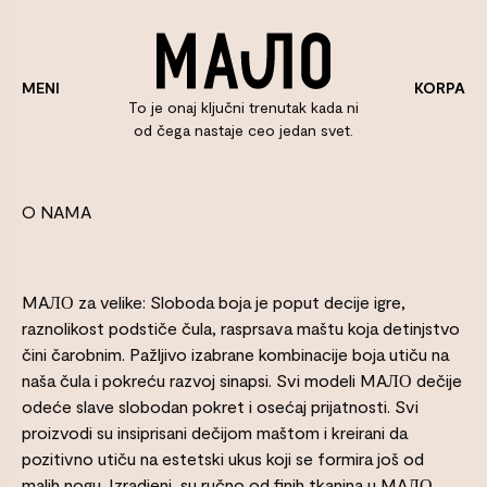
KORPA
MENI
To je onaj ključni trenutak kada ni
od čega nastaje ceo jedan svet.
O NAMA
MAЛО za velike: Sloboda boja je poput decije igre,
raznolikost podstiče čula, rasprsava maštu koja detinjstvo
čini čarobnim. Pažljivo izabrane kombinacije boja utiču na
naša čula i pokreću razvoj sinapsi. Svi modeli MAЛО dečije
odeće slave slobodan pokret i osećaj prijatnosti. Svi
proizvodi su insiprisani dečijom maštom i kreirani da
pozitivno utiču na estetski ukus koji se formira još od
malih nogu. Izradjeni su ručno od finih tkanina u MAЛО