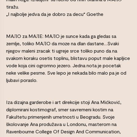
tiražu.
„I najbolje jedva da je dobro za decu“ Goethe
MAЛO za MAЛE: MAЛO je sunce kada ga gledas sa
zemlje, toliko MAЛO da moze na dlan dastane…Svaki
njegov maleni zracak ti ugreje srce toliko puno da na
svakom koraku osetis toplinu, blistavu poput male kapljice
vode koja cini ogromno jezero. Jedna nota je pocetak
neke velike pesme. Sve lepo je nekada bilo malo pa je od
ljubavi poraslo.
Iza dizajna garderobe i art direkcije stoji Ana Mićković,
diplomirani kostimograf, smer savremeni kostim na
Fakultetu primenjenih umetnosti u Beogradu. Svoje
školovanje Ana produžava u Londonu, masterom na
Ravenbourne College Of Design And Communication,