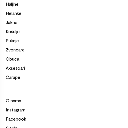
Haljine
Helanke
Jakne
Košulje
Suknje
Zvoncare
Obuća
Aksesoari
Čarape
O nama
Instagram
Facebook
Slanje