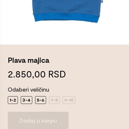
Plava majica
2.850,00
RSD
Odaberi veličinu
1-2
3-4
5-6
7-8
9-10
Plava
Dodaj u korpu
majica
Količina