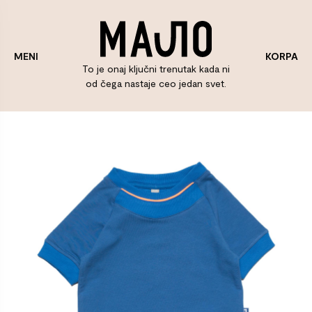
KORPA
MENI
To je onaj ključni trenutak kada ni
od čega nastaje ceo jedan svet.