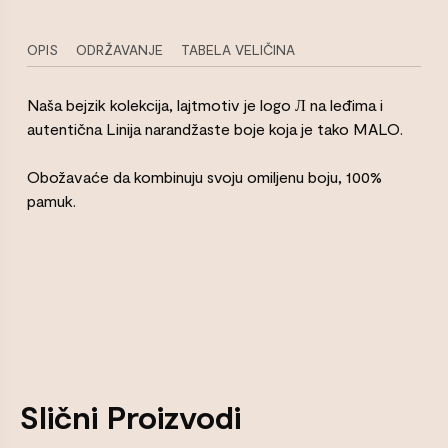
OPIS
ODRŽAVANJE
TABELA VELIČINA
Naša bejzik kolekcija, lajtmotiv je logo Л na leđima i
autentična Linija narandžaste boje koja je tako MALO.
Obožavaće da kombinuju svoju omiljenu boju, 100%
pamuk.
Slični Proizvodi