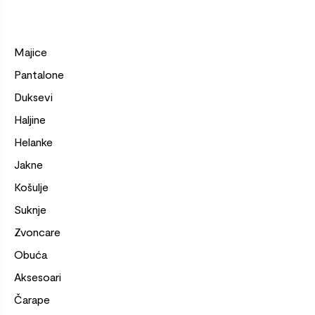
Majice
Pantalone
Duksevi
Haljine
Helanke
Jakne
Košulje
Suknje
Zvoncare
Obuća
Aksesoari
Čarape