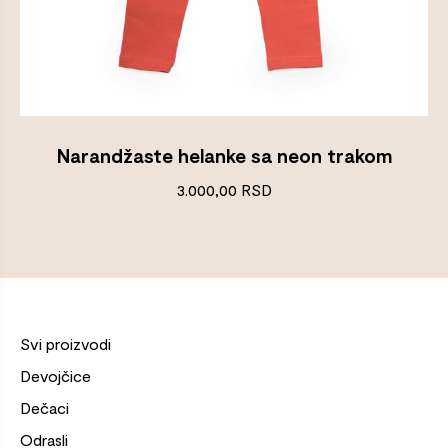
Narandžaste helanke sa neon trakom
3.000,00
RSD
Svi proizvodi
Devojčice
Dečaci
Odrasli