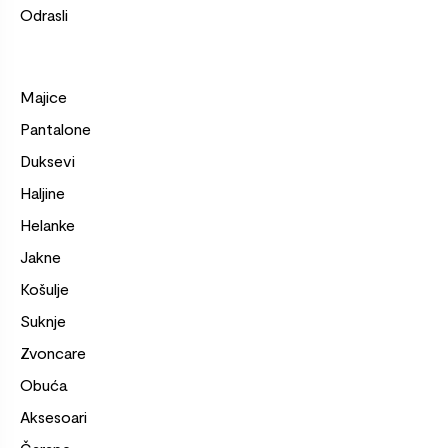
Odrasli
Majice
Pantalone
Duksevi
Haljine
Helanke
Jakne
Košulje
Suknje
Zvoncare
Obuća
Aksesoari