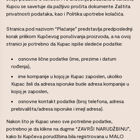
Kupcu se savetuje da pažljivo pročita dokumente Zaštita
privatnosti podataka, kao i Politika upotrebe kolačića.
Stranica pod nazivom “Plaćanje” predstavlja predposlednji
korak prilikom Kupčevog poručivanja proizvoda, a na ovoj
stranici je potrebno da Kupac ispiše sledeće podatke:
osnovne lične podatke (ime, prezime i datum
rođenja),
ime kompanije u kojoj je Kupac zaposlen, ukoliko
Kupac želi da adresa isporuke bude adresa kompanije u
kojoj je zaposlen,
osnovne kontakt podatke (broj telefona, adresa
prebivališta/adresa isporuke i imejl adresa).
Nakon što je Kupac uneo sve potrebne podatke,
potrebno je da klikne na dugme “ZAVRŠI NARUDŽBINU”,
kako bi Kupčeva porudžbina bila registrovana u MALO