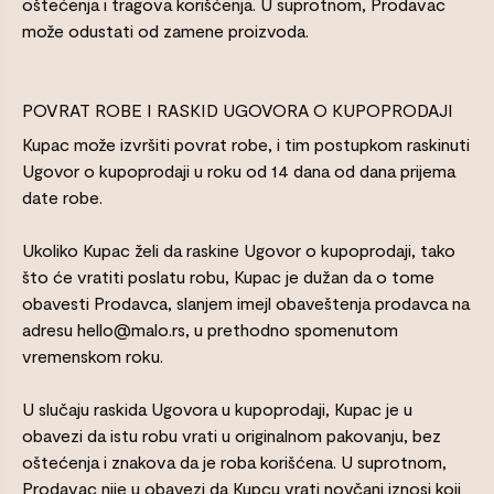
oštećenja i tragova korišćenja. U suprotnom, Prodavac
može odustati od zamene proizvoda.
POVRAT ROBE I RASKID UGOVORA O KUPOPRODAJI
Kupac može izvršiti povrat robe, i tim postupkom raskinuti
Ugovor o kupoprodaji u roku od 14 dana od dana prijema
date robe.
Ukoliko Kupac želi da raskine Ugovor o kupoprodaji, tako
što će vratiti poslatu robu, Kupac je dužan da o tome
obavesti Prodavca, slanjem imejl obaveštenja prodavca na
adresu hello@malo.rs, u prethodno spomenutom
vremenskom roku.
U slučaju raskida Ugovora u kupoprodaji, Kupac je u
obavezi da istu robu vrati u originalnom pakovanju, bez
oštećenja i znakova da je roba korišćena. U suprotnom,
Prodavac nije u obavezi da Kupcu vrati novčani iznosi koji