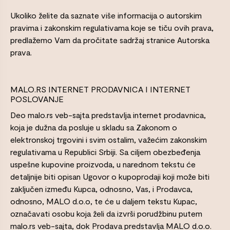
Ukoliko želite da saznate više informacija o autorskim
pravima i zakonskim regulativama koje se tiču ovih prava,
predlažemo Vam da pročitate sadržaj stranice Autorska
prava.
MALO.RS INTERNET PRODAVNICA I INTERNET
POSLOVANJE
Deo malo.rs veb-sajta predstavlja internet prodavnica,
koja je dužna da posluje u skladu sa Zakonom o
elektronskoj trgovini i svim ostalim, važećim zakonskim
regulativama u Republici Srbiji. Sa ciljem obezbeđenja
uspešne kupovine proizvoda, u narednom tekstu će
detaljnije biti opisan Ugovor o kupoprodaji koji može biti
zaključen između Kupca, odnosno, Vas, i Prodavca,
odnosno, MALO d.o.o, te će u daljem tekstu Kupac,
označavati osobu koja želi da izvrši porudžbinu putem
malo.rs veb-sajta, dok Prodava predstavlja MALO d.o.o.