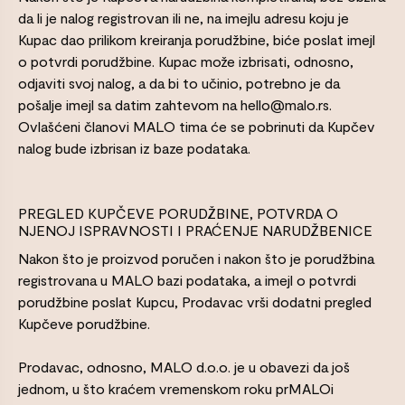
da li je nalog registrovan ili ne, na imejlu adresu koju je
Kupac dao prilikom kreiranja porudžbine, biće poslat imejl
o potvrdi porudžbine. Kupac može izbrisati, odnosno,
odjaviti svoj nalog, a da bi to učinio, potrebno je da
pošalje imejl sa datim zahtevom na hello@malo.rs.
Ovlašćeni članovi MALO tima će se pobrinuti da Kupčev
nalog bude izbrisan iz baze podataka.
PREGLED KUPČEVE PORUDŽBINE, POTVRDA O
NJENOJ ISPRAVNOSTI I PRAĆENJE NARUDŽBENICE
Nakon što je proizvod poručen i nakon što je porudžbina
registrovana u MALO bazi podataka, a imejl o potvrdi
porudžbine poslat Kupcu, Prodavac vrši dodatni pregled
Kupčeve porudžbine.
Prodavac, odnosno, MALO d.o.o. je u obavezi da još
jednom, u što kraćem vremenskom roku prMALOi