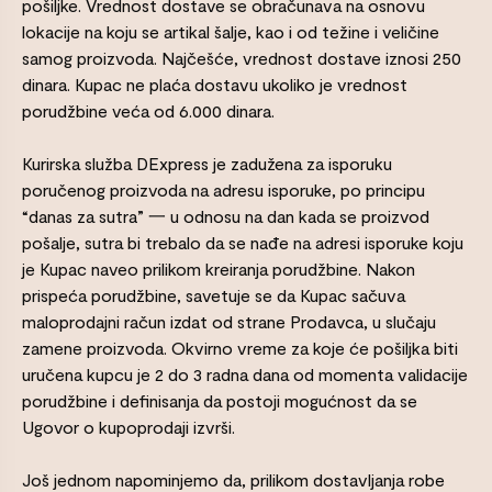
pošiljke. Vrednost dostave se obračunava na osnovu
lokacije na koju se artikal šalje, kao i od težine i veličine
samog proizvoda. Najčešće, vrednost dostave iznosi 250
dinara. Kupac ne plaća dostavu ukoliko je vrednost
porudžbine veća od 6.000 dinara.
Kurirska služba DExpress je zadužena za isporuku
poručenog proizvoda na adresu isporuke, po principu
“danas za sutra” 一 u odnosu na dan kada se proizvod
pošalje, sutra bi trebalo da se nađe na adresi isporuke koju
je Kupac naveo prilikom kreiranja porudžbine. Nakon
prispeća porudžbine, savetuje se da Kupac sačuva
maloprodajni račun izdat od strane Prodavca, u slučaju
zamene proizvoda. Okvirno vreme za koje će pošiljka biti
uručena kupcu je 2 do 3 radna dana od momenta validacije
porudžbine i definisanja da postoji mogućnost da se
Ugovor o kupoprodaji izvrši.
Još jednom napominjemo da, prilikom dostavljanja robe