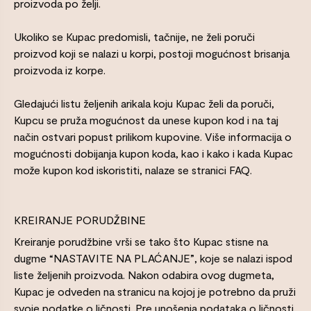
proizvoda po želji.
Ukoliko se Kupac predomisli, tačnije, ne želi poruči
proizvod koji se nalazi u korpi, postoji mogućnost brisanja
proizvoda iz korpe.
Gledajući listu željenih arikala koju Kupac želi da poruči,
Kupcu se pruža mogućnost da unese kupon kod i na taj
način ostvari popust prilikom kupovine. Više informacija o
mogućnosti dobijanja kupon koda, kao i kako i kada Kupac
može kupon kod iskoristiti, nalaze se stranici FAQ.
KREIRANJE PORUDŽBINE
Kreiranje porudžbine vrši se tako što Kupac stisne na
dugme “NASTAVITE NA PLAĆANJE”, koje se nalazi ispod
liste željenih proizvoda. Nakon odabira ovog dugmeta,
Kupac je odveden na stranicu na kojoj je potrebno da pruži
svoje podatke o ličnosti. Pre unošenja podataka o ličnosti,