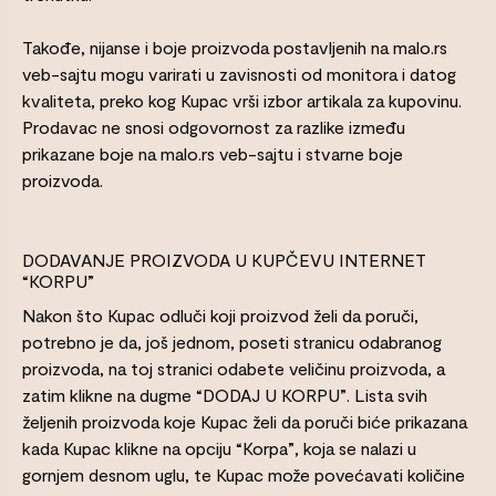
Takođe, nijanse i boje proizvoda postavljenih na malo.rs
veb-sajtu mogu varirati u zavisnosti od monitora i datog
kvaliteta, preko kog Kupac vrši izbor artikala za kupovinu.
Prodavac ne snosi odgovornost za razlike između
prikazane boje na malo.rs veb-sajtu i stvarne boje
proizvoda.
DODAVANJE PROIZVODA U KUPČEVU INTERNET
“KORPU”
Nakon što Kupac odluči koji proizvod želi da poruči,
potrebno je da, još jednom, poseti stranicu odabranog
proizvoda, na toj stranici odabete veličinu proizvoda, a
zatim klikne na dugme “DODAJ U KORPU”. Lista svih
željenih proizvoda koje Kupac želi da poruči biće prikazana
kada Kupac klikne na opciju “Korpa”, koja se nalazi u
gornjem desnom uglu, te Kupac može povećavati količine