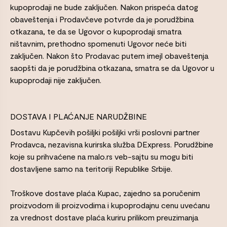
kupoprodaji ne bude zaključen. Nakon prispeća datog
obaveštenja i Prodavčeve potvrde da je porudžbina
otkazana, te da se Ugovor o kupoprodaji smatra
ništavnim, prethodno spomenuti Ugovor neće biti
zaključen. Nakon što Prodavac putem imejl obaveštenja
saopšti da je porudžbina otkazana, smatra se da Ugovor u
kupoprodaji nije zaključen.
DOSTAVA I PLAĆANJE NARUDŽBINE
Dostavu Kupčevih pošiljki pošiljki vrši poslovni partner
Prodavca, nezavisna kurirska služba DExpress. Porudžbine
koje su prihvaćene na malo.rs veb-sajtu su mogu biti
dostavljene samo na teritoriji Republike Srbije.
Troškove dostave plaća Kupac, zajedno sa poručenim
proizvodom ili proizvodima i kupoprodajnu cenu uvećanu
za vrednost dostave plaća kuriru prilikom preuzimanja