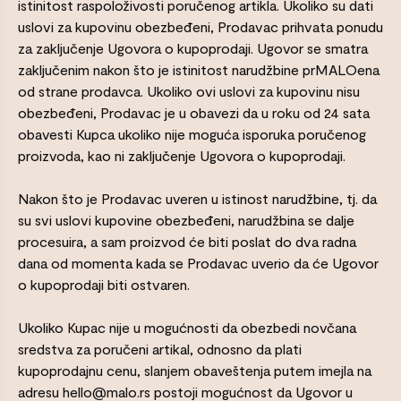
istinitost raspoloživosti poručenog artikla. Ukoliko su dati
uslovi za kupovinu obezbeđeni, Prodavac prihvata ponudu
za zaključenje Ugovora o kupoprodaji. Ugovor se smatra
zaključenim nakon što je istinitost narudžbine prMALOena
od strane prodavca. Ukoliko ovi uslovi za kupovinu nisu
obezbeđeni, Prodavac je u obavezi da u roku od 24 sata
obavesti Kupca ukoliko nije moguća isporuka poručenog
proizvoda, kao ni zaključenje Ugovora o kupoprodaji.
Nakon što je Prodavac uveren u istinost narudžbine, tj. da
su svi uslovi kupovine obezbeđeni, narudžbina se dalje
procesuira, a sam proizvod će biti poslat do dva radna
dana od momenta kada se Prodavac uverio da će Ugovor
o kupoprodaji biti ostvaren.
Ukoliko Kupac nije u mogućnosti da obezbedi novčana
sredstva za poručeni artikal, odnosno da plati
kupoprodajnu cenu, slanjem obaveštenja putem imejla na
adresu hello@malo.rs postoji mogućnost da Ugovor u