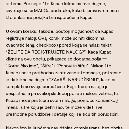
sistemu. Pre nego što Kupac klikne na ovo dugme,
savetuje se prMALOa podataka, kako bi pravovremeno i
što efikasnije pošiljka bila isporučena Kupcu.
U ovom koraku, takođe, postoji mogućnost da Kupac
registruje nalog. Ovaj korak može učiniti klikom na
kvadratić (eng. checkbox) pored koga se nalazi tekst
“ŽELITE DA REGISTRUJETE NALOG?”. Kada Kupac
klikne na ovu opciju, prikazaće se dodatna polja 一
“Korisničko ime”, “Šifra” i “Ponovite šifru”. Nakon što
Kupac unese prethodno zahtevane informacije, potrebno
je da klikne na dugme “ZAVRŠI NARUDŽBINU”, kako bi
kompletirao svoju porudžbinu. Registracija naloga je
besplatna, a pri svakoj sledećoj poseti malo.rs veb-sajtu
Kupac može pristupiti svom nalogu, pomoću korisničkog
imena i šifre koju je definisao, te može videti sve
prethodne porudžbine i detalje koji se tiču tih porudžbini.
Nakon što je Kupčeva narudžbina kompletirana, bez obzira