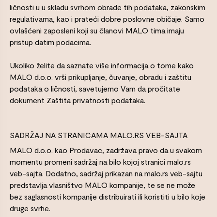
ličnosti u u skladu svrhom obrade tih podataka, zakonskim
regulativama, kao i prateći dobre poslovne običaje. Samo
ovlašćeni zaposleni koji su članovi MALO tima imaju
pristup datim podacima.
Ukoliko želite da saznate više informacija o tome kako
MALO d.o.o. vrši prikupljanje, čuvanje, obradu i zaštitu
podataka o ličnosti, savetujemo Vam da pročitate
dokument Zaštita privatnosti podataka.
SADRŽAJ NA STRANICAMA MALO.RS VEB-SAJTA
MALO d.o.o. kao Prodavac, zadržava pravo da u svakom
momentu promeni sadržaj na bilo kojoj stranici malo.rs
veb-sajta. Dodatno, sadržaj prikazan na malo.rs veb-sajtu
predstavlja vlasništvo MALO kompanije, te se ne može
bez saglasnosti kompanije distribuirati ili koristiti u bilo koje
druge svrhe.