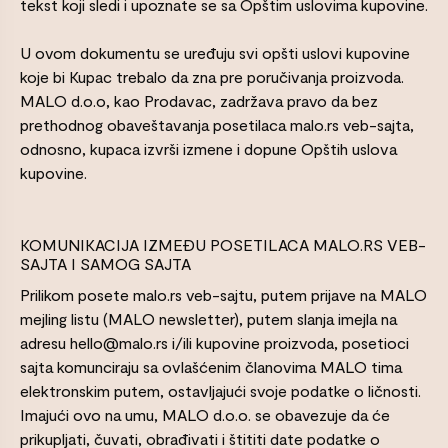
tekst koji sledi i upoznate se sa Opštim uslovima kupovine.
U ovom dokumentu se uređuju svi opšti uslovi kupovine
koje bi Kupac trebalo da zna pre poručivanja proizvoda.
MALO d.o.o, kao Prodavac, zadržava pravo da bez
prethodnog obaveštavanja posetilaca malo.rs veb-sajta,
odnosno, kupaca izvrši izmene i dopune Opštih uslova
kupovine.
KOMUNIKACIJA IZMEĐU POSETILACA MALO.RS VEB-
SAJTA I SAMOG SAJTA
Prilikom posete malo.rs veb-sajtu, putem prijave na MALO
mejling listu (MALO newsletter), putem slanja imejla na
adresu hello@malo.rs i/ili kupovine proizvoda, posetioci
sajta komunciraju sa ovlašćenim članovima MALO tima
elektronskim putem, ostavljajući svoje podatke o ličnosti.
Imajući ovo na umu, MALO d.o.o. se obavezuje da će
prikupljati, čuvati, obrađivati i štititi date podatke o