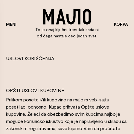
KORPA
MENI
To je onaj ključni trenutak kada ni
od čega nastaje ceo jedan svet.
USLOVI KORIŠĆENJA
OPŠTI USLOVI KUPOVINE
Prilikom posete i/ili kupovine na malo.rs veb-sajtu
posetilac, odnosno, Kupac prihvata Opšte uslove
kupovine. Želeći da obezbedimo svim kupcima najbolje
moguće korisničko iskustvo koje je napravljeno u skladu sa
zakonskim regulativama, savetujemo Vam da pročitate