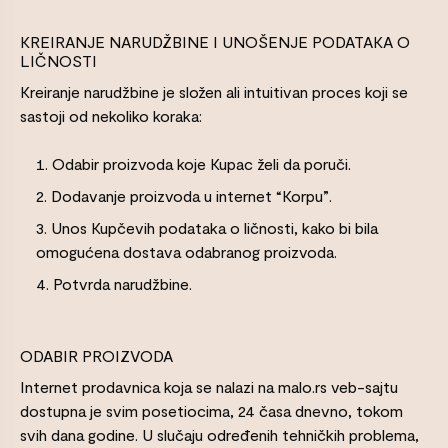
KREIRANJE NARUDŽBINE I UNOŠENJE PODATAKA O
LIČNOSTI
Kreiranje narudžbine je složen ali intuitivan proces koji se
sastoji od nekoliko koraka:
Odabir proizvoda koje Kupac želi da poruči.
Dodavanje proizvoda u internet “Korpu”.
Unos Kupčevih podataka o ličnosti, kako bi bila
omogućena dostava odabranog proizvoda.
Potvrda narudžbine.
ODABIR PROIZVODA
Internet prodavnica koja se nalazi na malo.rs veb-sajtu
dostupna je svim posetiocima, 24 časa dnevno, tokom
svih dana godine. U slučaju određenih tehničkih problema,