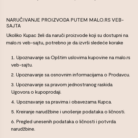
NARUČIVANJE PROIZVODA PUTEM MALO.RS VEB-
SAJTA
Ukoliko Kupac želi da naruči proizvode koji su dostupni na
malo.rs veb-sajtu, potrebno je da izvrši sledeće korake
Upoznavanje sa Opštim uslovima kupovine na malo.rs
veb-sajtu.
Upoznavanje sa osnovnim informacijama o Prodavcu.
Upoznavanje sa pravom jednostranog raskida
Ugovora o kupoprodaji.
Upoznavanje sa pravima i obavezama Kupca.
Kreiranje narudžbine i unošenje podataka o ličnosti.
Pregled unesenih podataka o ličnosti i potvrda
narudžbine.