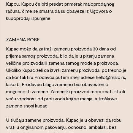
Kupcu, Kupcu će biti predat primerak maloprodajnog
računa, čime se smatra da su obaveze iz Ugovora o
kupoprodaji ispunjene.
ZAMENA ROBE
Kupac može da zatraži zamenu proizvoda 30 dana od
prijema samog proizvoda, bilo da je u pitanju zamena
veličine proizvoda ili zamena samog modela proizvoda.
Ukoliko Kupac želi da izvrši zamenu prozivoda, potrebno je
da kontaktira Prodavca putem imejl adrese hello@malo.rs,
kako bi Prodavac blagovremeno bio obavešten o
mogućnosti zamene. Zamenski proizvod mora imati istu ili
veću vrednost od proizvoda koji se menja, a troškove
zamene snosi kupac.
U slučaju zamene proizvoda, Kupac je u obavezi da robu
vrati u originalnom pakovanju, odnosno, ambalaži, bez