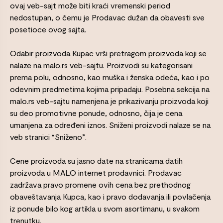
ovaj veb-sajt može biti kraći vremenski period
nedostupan, o čemu je Prodavac dužan da obavesti sve
posetioce ovog sajta.
Odabir proizvoda Kupac vrši pretragom proizvoda koji se
nalaze na malo.rs veb-sajtu. Proizvodi su kategorisani
prema polu, odnosno, kao muška i ženska odeća, kao i po
odevnim predmetima kojima pripadaju. Posebna sekcija na
malo.rs veb-sajtu namenjena je prikazivanju proizvoda koji
su deo promotivne ponude, odnosno, čija je cena
umanjena za određeni iznos. Sniženi proizvodi nalaze se na
veb stranici “Sniženo”.
Cene proizvoda su jasno date na stranicama datih
proizvoda u MALO internet prodavnici. Prodavac
zadržava pravo promene ovih cena bez prethodnog
obaveštavanja Kupca, kao i pravo dodavanja ili povlačenja
iz ponude bilo kog artikla u svom asortimanu, u svakom
trenutku.