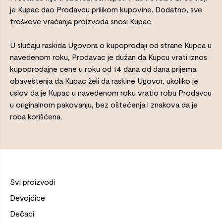
je Kupac dao Prodavcu prilikom kupovine. Dodatno, sve
troškove vraćanja proizvoda snosi Kupac.
U slučaju raskida Ugovora o kupoprodaji od strane Kupca u
navedenom roku, Prodavac je dužan da Kupcu vrati iznos
kupoprodajne cene u roku od 14 dana od dana prijema
obaveštenja da Kupac želi da raskine Ugovor, ukoliko je
uslov da je Kupac u navedenom roku vratio robu Prodavcu
u originalnom pakovanju, bez oštećenja i znakova da je
roba korišćena.
Svi proizvodi
Devojčice
Dečaci