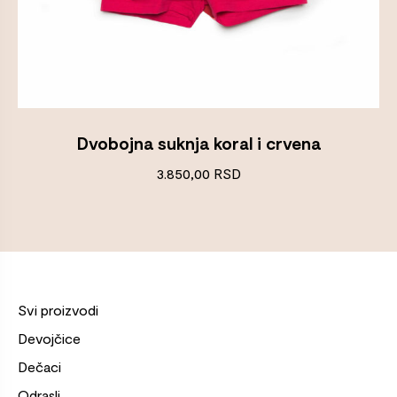
Dvobojna suknja koral i crvena
3.850,00
RSD
Svi proizvodi
Devojčice
Dečaci
Odrasli