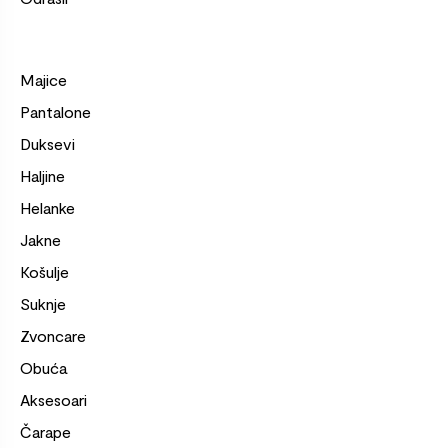
Majice
Pantalone
Duksevi
Haljine
Helanke
Jakne
Košulje
Suknje
Zvoncare
Obuća
Aksesoari
Čarape