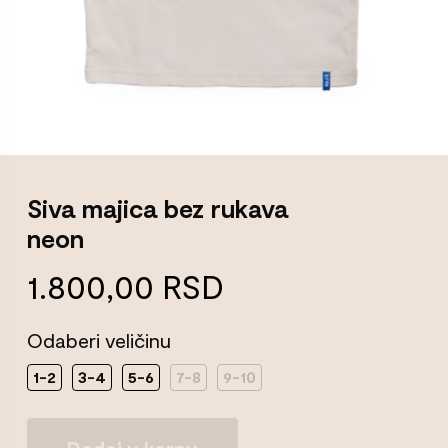
Siva majica bez rukava
neon
1.800,00
RSD
Odaberi veličinu
1-2
3-4
5-6
7-8
9-10
Siva
Dodaj u korpu