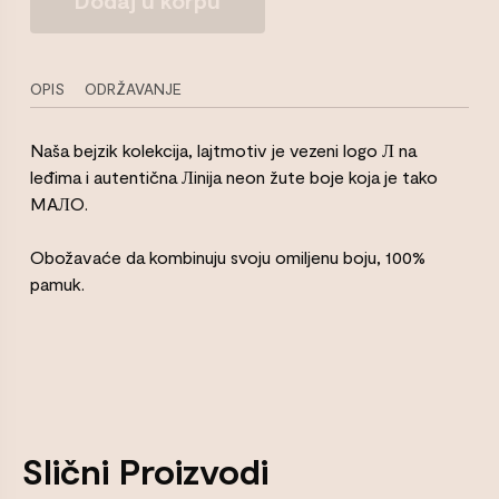
majica
bez
rukava
neon
OPIS
ODRŽAVANJE
Količina
Naša bejzik kolekcija, lajtmotiv je vezeni logo Л na
leđima i autentična Лinija neon žute boje koja je tako
MAЛO.
Obožavaće da kombinuju svoju omiljenu boju, 100%
pamuk.
Slični Proizvodi