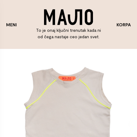
KORPA
MENI
To je onaj ključni trenutak kada ni
od čega nastaje ceo jedan svet.