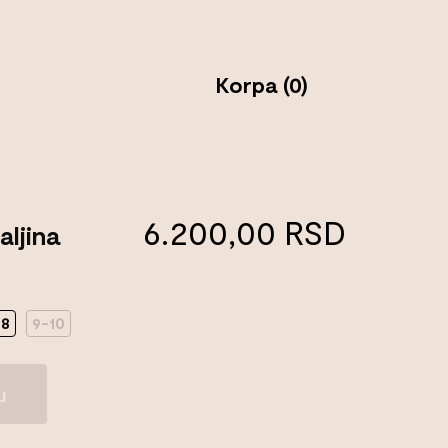
Korpa (0)
6.200,00
RSD
aljina
-8
9-10
u