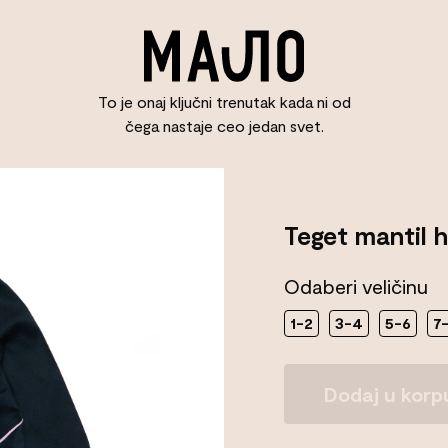
To je onaj ključni trenutak kada ni od
čega nastaje ceo jedan svet.
Teget mantil h
Odaberi veličinu
1-2
3-4
5-6
7
Teget
Dodaj u korp
mantil
haljina
Količina