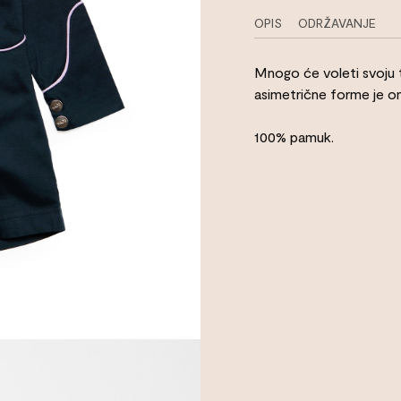
OPIS
ODRŽAVANJE
Mnogo će voleti svoju te
asimetrične forme je o
100% pamuk.