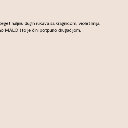
get haljinu dugih rukava sa kragnicom, violet linija
no MALO što je čini potpuno drugačijom.