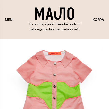
KORPA
MENI
To je onaj ključni trenutak kada ni
od čega nastaje ceo jedan svet.