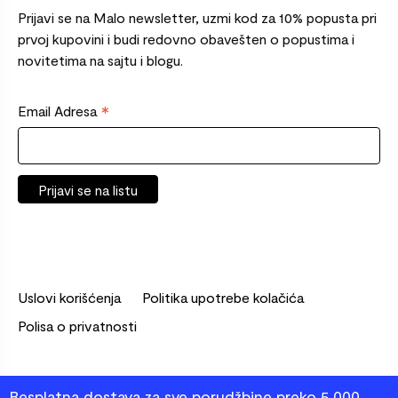
Prijavi se na Malo newsletter, uzmi kod za 10% popusta pri
prvoj kupovini i budi redovno obavešten o popustima i
novitetima na sajtu i blogu.
*
Email Adresa
Uslovi korišćenja
Politika upotrebe kolačića
Polisa o privatnosti
© 2026 Malo. Sva prava zadržana.
Besplatna dostava za sve porudžbine preko 5.000