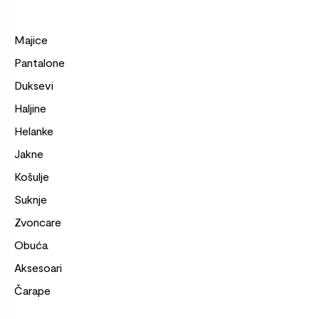
Majice
Pantalone
Duksevi
Haljine
Helanke
Jakne
Košulje
Suknje
Zvoncare
Obuća
Aksesoari
Čarape