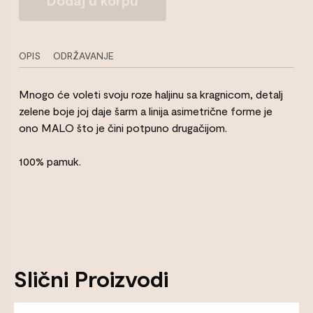
zelena
haljina
sa
kragnom
OPIS
ODRŽAVANJE
Količina
Mnogo će voleti svoju roze haljinu sa kragnicom, detalj
zelene boje joj daje šarm a linija asimetrične forme je
ono MALO što je čini potpuno drugačijom.
100% pamuk.
Slični Proizvodi