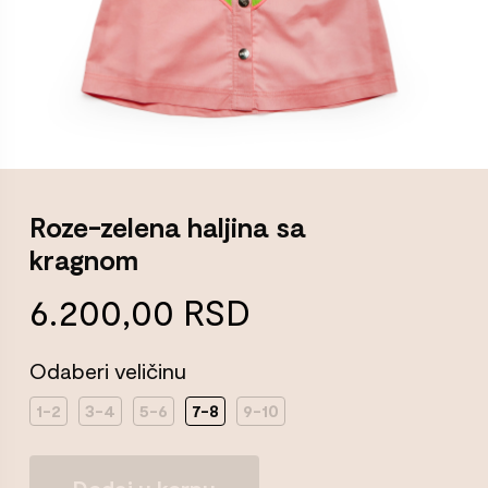
Roze-zelena haljina sa
kragnom
6.200,00
RSD
Odaberi veličinu
1-2
3-4
5-6
7-8
9-10
Roze-
Dodaj u korpu